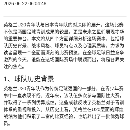
2026-06-22 06:04:48
英格兰U20青年队与日本青年队的对决即将展开，这场比赛
不仅是两国足球青训成果的较量，更是未来之星们展现才华
的重要舞台。本文将从四个方面详细分析这场赛事，包括球
队历史背景、战术风格、球员特点以及心理素质等，力求为
读者呈现一个全面而深刻的比赛预览。在全球足球日益竞争
激烈的今天，谁能在这场国际赛场中脱颖而出，将是各界关
注的焦点。
1、球队历史背景
英格兰U20青年队作为传统足球强国的一部分，在青少年赛
事中一直表现不俗。近年来，该队伍多次参与国际性大赛，
并取得了一系列优异成绩，这些成就反映了英格兰对于青训
体系的重视和投入。从历史上看，英格兰在U20层面的辉煌
战绩为他们积累了丰富的比赛经验，也培养出了一批优秀球
员。