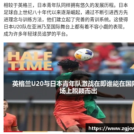
相较于英格兰，日本青年队同样拥有悠久的发展历程。日本
足球自上世纪八十年代以来逐渐崛起，通过不断引进西方先
进理念与训练方法，他们建立起了完善的青训系统。这使得
日本U20队在亚洲乃至国际舞台上都有着不容小觑的表现，
成为许多年轻球员追梦的平台。