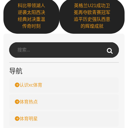
科比带领湖人
英格兰U21成功卫
逆袭太阳西决
冕再夺欧青赛冠军
经典对决重温
追平历史强队西意
传奇时刻
的辉煌成就
导航
认识xc体育
体育热点
体育明星