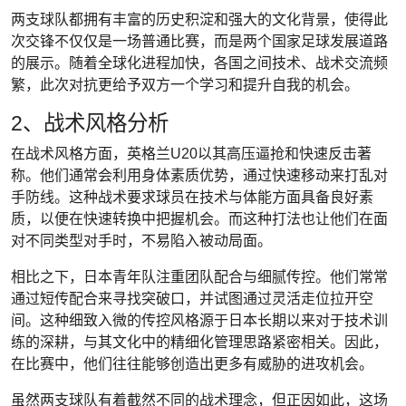
两支球队都拥有丰富的历史积淀和强大的文化背景，使得此
次交锋不仅仅是一场普通比赛，而是两个国家足球发展道路
的展示。随着全球化进程加快，各国之间技术、战术交流频
繁，此次对抗更给予双方一个学习和提升自我的机会。
2、战术风格分析
在战术风格方面，英格兰U20以其高压逼抢和快速反击著
称。他们通常会利用身体素质优势，通过快速移动来打乱对
手防线。这种战术要求球员在技术与体能方面具备良好素
质，以便在快速转换中把握机会。而这种打法也让他们在面
对不同类型对手时，不易陷入被动局面。
相比之下，日本青年队注重团队配合与细腻传控。他们常常
通过短传配合来寻找突破口，并试图通过灵活走位拉开空
间。这种细致入微的传控风格源于日本长期以来对于技术训
练的深耕，与其文化中的精细化管理思路紧密相关。因此，
在比赛中，他们往往能够创造出更多有威胁的进攻机会。
虽然两支球队有着截然不同的战术理念，但正因如此，这场