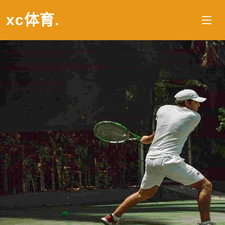
xc体育
.