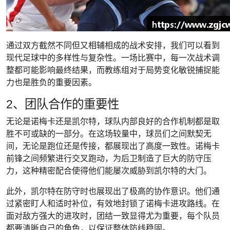
通过双方截然不同但又相辅相成的战术安排，我们可以看到
现代足球中的多样性与复杂性。一场比赛中，每一次战术调
整都可能影响最终结果，而教练组对于局势变化敏锐捕捉能
力也是胜负的重要因素。
2、团队合作的重要性
无论是诺梅卡还是凯尔特，球队内部良好的合作机制都是取
胜不可或缺的一部分。在这场较量中，球员们之间默契无
间，无论是跑位还是传接，都展现出了高度一致性。诺梅卡
前锋之间频繁进行交叉跑动，为后卫制造了巨大的防守压
力，这种精密配合使得他们能屡次威胁到凯尔特的大门。
此外，凯尔特在防守时也展现出了极高的协作意识。他们通
过紧密盯人和适时补位，有效地封锁了诺梅卡进攻路线。在
面对敌方强大的进攻时，团结一致显得尤为重要，每个队员
都要清晰自己的角色，以保证整体防线稳固。