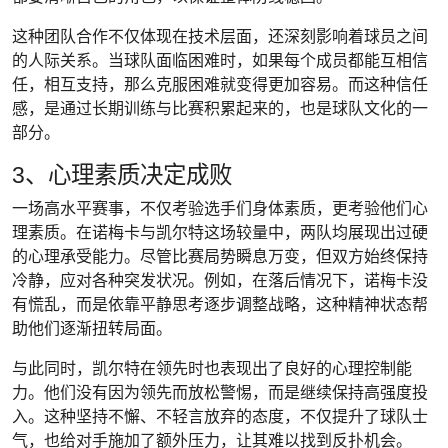
这种团队合作不仅体现在技术层面，还深刻影响着球员之间
的人际关系。当球队面临困难时，如果每个成员都能互相信
任，相互支持，那么克服困难就变得更加容易。而这种信任
感，是通过长期训练与比赛积累起来的，也是球队文化的一
部分。
3、心理素质决定成败
一场高水平赛事，不仅考验选手们身体素质，更考验他们心
理素质。在诺梅卡与凯尔特这场较量中，两队均展现出过硬
的心理承受能力。尽管比赛局势瞬息万变，但双方始终保持
冷静，应对各种突发状况。例如，在落后情况下，诺梅卡没
有慌乱，而是依靠平静思考逐步调整战略，这种精神状态帮
助他们逐渐扭转局面。
与此同时，凯尔特在领先时也表现出了良好的心理控制能
力。他们没有因为领先而放松警惕，而是继续保持高强度投
入。这种坚持不懈、不轻言放弃的态度，不仅提升了球队士
气，也给对手施加了额外压力，让其难以找到反扑机会。