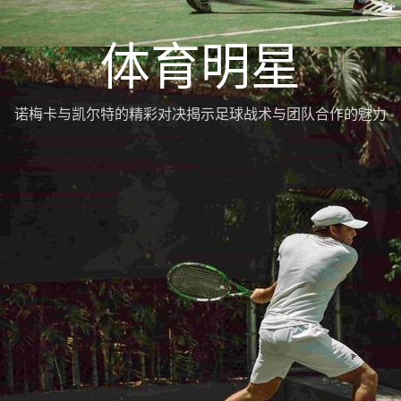
体育明星
诺梅卡与凯尔特的精彩对决揭示足球战术与团队合作的魅力