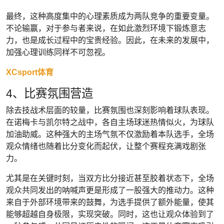
最终，这种高度集中的心理素质成为两队竞争的重要变量。
不论输赢，对于参与者来说，在如此激烈环境下锻炼意志
力，也是成长过程中的宝贵经验。因此，在未来的发展中，
加强心理训练同样不可忽视。
XCsport体育
4、比赛氛围营造
除去技战术层面的较量，比赛氛围也深刻影响着球队表现。
在诺梅卡与凯尔特之战中，各自主场球迷热情似火，为球队
加油助威。这种强大的主场气氛不仅激励着本队选手，全场
观众情绪也随着比分变化而起伏，让整个赛程充满戏剧张
力。
尤其是在关键时刻，当双方比分接近甚至胶着状态下，全场
观众共同发出的呐喊声更是形成了一股强大的推动力。这种
来自于外部环境带来的鼓舞，为选手提供了额外能量，使其
能够超越自身极限，实现突破。同时，这也让观众体验到了