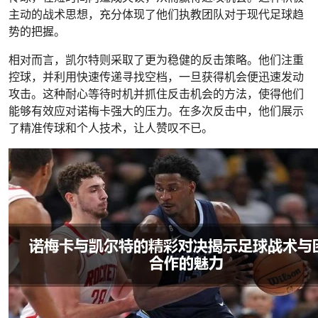
主动的战术思想，充分体现了他们执教团队对于现代足球趋
势的把握。
相对而言，凯尔特则采取了更为稳健的反击策略。他们注重
控球，并利用快速传递寻找空档，一旦获得机会便迅速发动
攻击。这种耐心等待时机并抓住反击机会的方法，使得他们
能够有效应对诺梅卡强大的压力。在多次反击中，他们展示
了精准传球和个人技术，让人赞叹不已。