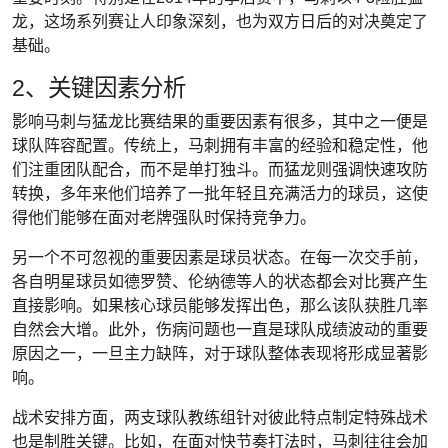
龙，这场系列赛让人印象深刻，也为双方日后的对决奠定了
基础。
2、关键因素分析
影响马刺与猛龙比赛结果的重要因素有很多，其中之一便是
球队阵容配置。传统上，马刺拥有丰富的经验和稳定性，他
们注重团队配合，而不是单打独斗。而猛龙则强调快速攻防
转换，多年来他们培养了一批年轻且充满活力的球员，这使
得他们能够在面对老牌强队时保持竞争力。
另一个不可忽视的重要因素是球员状态。在每一次交手前，
各自明星球员如德罗赞、伦纳德等人的状态都会对比赛产生
直接影响。如果核心球员能够发挥出色，那么该队获胜几率
自然会大增。此外，伤病问题也一直是球队成绩波动的重要
原因之一，一旦主力缺阵，对于球队整体表现将形成显著影
响。
战术安排方面，两支球队教练组针对彼此特点制定特殊战术
也是制胜关键。比如，在面对快节奏打法时，马刺往往会加