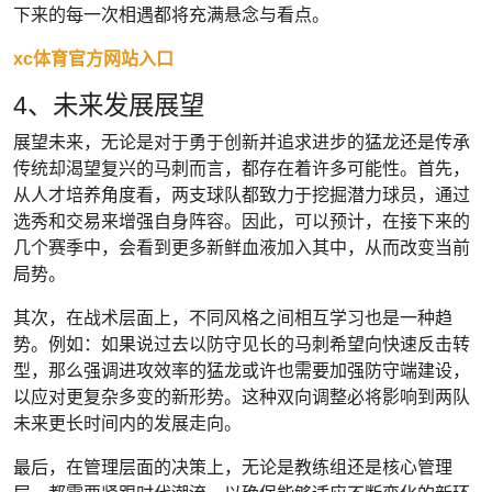
下来的每一次相遇都将充满悬念与看点。
xc体育官方网站入口
4、未来发展展望
展望未来，无论是对于勇于创新并追求进步的猛龙还是传承
传统却渴望复兴的马刺而言，都存在着许多可能性。首先，
从人才培养角度看，两支球队都致力于挖掘潜力球员，通过
选秀和交易来增强自身阵容。因此，可以预计，在接下来的
几个赛季中，会看到更多新鲜血液加入其中，从而改变当前
局势。
其次，在战术层面上，不同风格之间相互学习也是一种趋
势。例如：如果说过去以防守见长的马刺希望向快速反击转
型，那么强调进攻效率的猛龙或许也需要加强防守端建设，
以应对更复杂多变的新形势。这种双向调整必将影响到两队
未来更长时间内的发展走向。
最后，在管理层面的决策上，无论是教练组还是核心管理