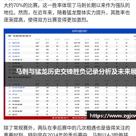
大约70%的比赛。这一胜率体现了马刺长期以来作为强队的
地位。然而，在近年来，随着猛龙整体实力提升，其胜率也
逐渐提高，使得双方比赛变得更加激烈。
除了常规赛外，两队在季后赛中的几次相遇也是值得关注的
重要时刻。特别是在2014年的季后赛中，马刺以4-3险胜猛