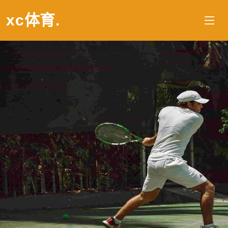
xc体育
.