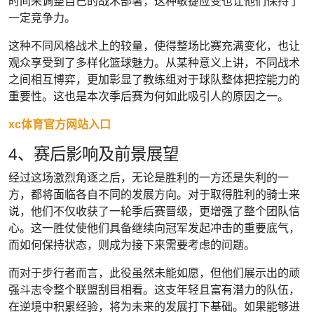
时间来调整自己的战术部署，这种敏捷应变也让他们保持了
一定竞争力。
这种不同风格战术上的较量，使得整场比赛充满变化，也让
观众享受到了多样化篮球魅力。从某种意义上讲，不同战术
之间相互博弈，更加彰显了教练组对于球队整体把控能力的
重要性。这也是本次季后赛为何如此吸引人的原因之一。
xc体育官方网站入口
4、赛后影响及前景展望
经过这场激烈角逐之后，无论是胜利的一方还是失利的一
方，都将面临各自不同的发展方向。对于取得胜利的骑士来
说，他们不仅收获了一轮季后赛晋级，更增强了整个团队信
心。这一胜仗使他们具备继续向冠军发起冲击的重要底气，
而如何保持状态，则成为接下来需要考虑的问题。
而对于步行者而言，此役虽然未能如愿，但他们展示出的顽
强斗志令整个联盟刮目相看。这支年轻且富有潜力的队伍，
在逆境中积累经验，将为未来的发展打下基础。如果能够进