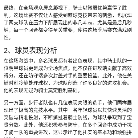
最终，在全场观众屏息凝视下，骑士以微弱优势赢得了胜
利。这场比赛不仅让人感受到篮球竞技带来的刺激，也展现
了两支球队在压力下所展现出的非凡斗志。尤其是最后几秒
钟，每一个回合都变得至关重要，使得这场季后赛充满戏剧
性。
2、球员表现分析
在这场激战中，多名球员都有着出色表现，其中骑士队的一
位明星球员更是成为全场焦点。他不仅在进攻端贡献了高效
得分，还在防守端多次封盖对手的重要投篮。此外，他在关
键时刻冷静处理球权，为球队创造了许多良好的进攻机会。
他的表现无疑为骑士奠定胜利基础。
另一方面，步行者队也有几位表现亮眼的选手，他们同样展
现出了极高的竞技水平。其中一名年轻球员以其快速灵活的
突破与精准投射，不断撕扯着骑士防线，为球队争取到了宝
贵分数。此外，他还积极参与防守，在多个回合中成功干扰
了骑士队的重要进攻，这显示出了他扎实的基本功和顽强拼