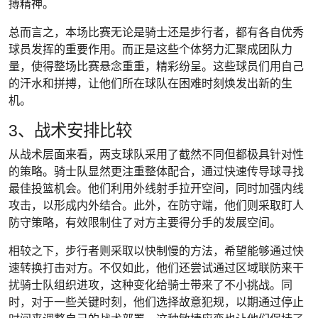
搏精神。
总而言之，本场比赛无论是骑士还是步行者，都有各自优秀
球员发挥的重要作用。而正是这些个体努力汇聚成团队力
量，使得整场比赛悬念重重，精彩纷呈。这些球员们用自己
的汗水和拼搏，让他们所在球队在困难时刻焕发出新的生
机。
3、战术安排比较
从战术层面来看，两支球队采用了截然不同但都极具针对性
的策略。骑士队显然更注重整体配合，通过快速传导球寻找
最佳投篮机会。他们利用外线射手拉开空间，同时加强内线
攻击，以形成内外结合。此外，在防守端，他们则采取盯人
防守策略，有效限制住了对方主要得分手的发展空间。
相较之下，步行者则采取以快制慢的方法，希望能够通过快
速转换打击对方。不仅如此，他们还尝试通过区域联防来干
扰骑士队组织进攻，这种变化给骑士带来了不小挑战。同
时，对于一些关键时刻，他们选择故意犯规，以期通过停止