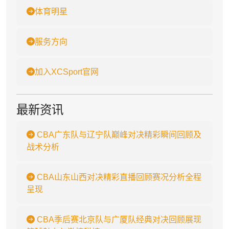
体育明星
服务方向
加入XCSport官网
最新资讯
CBA广东队与辽宁队巅峰对决精彩瞬间回顾及
战术分析
CBA山东山西对决精彩直播回顾赛况分析全程
呈现
CBA季后赛北京队与广厦队经典对决回顾展现