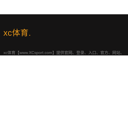
xc体育
.
xc体育【www.XCsport.com】提供官网、登录、入口、官方、网站、
平台、网址、网页版、手机版、最新地址、APP下载于一体的现代化
综合企业,将秉承以客户至上的宗旨,自成立以来,深受广大用户信赖。
社交平台
导航