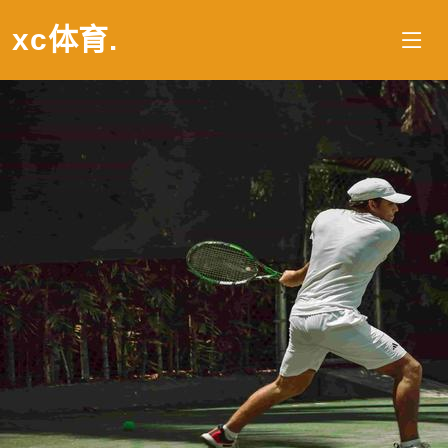
xc体育
.