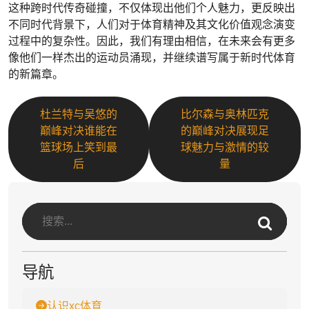
这种跨时代传奇碰撞，不仅体现出他们个人魅力，更反映出
不同时代背景下，人们对于体育精神及其文化价值观念演变
过程中的复杂性。因此，我们有理由相信，在未来会有更多
像他们一样杰出的运动员涌现，并继续谱写属于新时代体育
的新篇章。
杜兰特与吴悠的
比尔森与奥林匹克
巅峰对决谁能在
的巅峰对决展现足
篮球场上笑到最
球魅力与激情的较
后
量
导航
认识xc体育