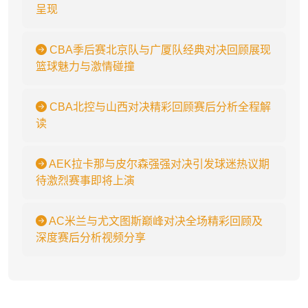
呈现
CBA季后赛北京队与广厦队经典对决回顾展现
篮球魅力与激情碰撞
CBA北控与山西对决精彩回顾赛后分析全程解
读
AEK拉卡那与皮尔森强强对决引发球迷热议期
待激烈赛事即将上演
AC米兰与尤文图斯巅峰对决全场精彩回顾及
深度赛后分析视频分享