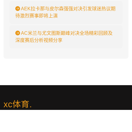
AEK拉卡那与皮尔森强强对决引发球迷热议期
待激烈赛事即将上演
AC米兰与尤文图斯巅峰对决全场精彩回顾及
深度赛后分析视频分享
xc体育
.
xc体育【www.XCsport.com】提供官网、登录、入口、官方、网站、