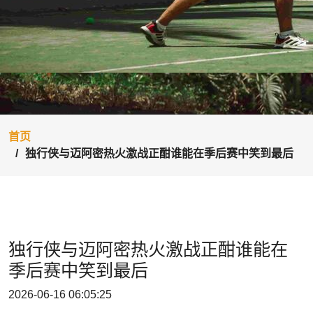
首页
独行侠与迈阿密热火激战正酣谁能在季后赛中笑到最后
独行侠与迈阿密热火激战正酣谁能在
季后赛中笑到最后
2026-06-16 06:05:25