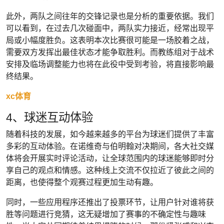
此外，两队之间往年的交锋记录也是分析的重要依据。我们
可以看到，在过去几次碰面中，两队实力接近，经常出现平
局或小幅度胜负。这表明本次比赛很可能是一场胶着之战，
需要双方发挥出最佳状态才能争取胜利。而教练组对于战术
安排及临场调整能力也将在此役中受到考验，将直接影响最
终结果。
xc体育
4、球迷互动体验
随着科技的发展，如今越来越多的平台为球迷们提供了丰富
多彩的互动体验。在诺维奇与伯明翰对决期间，各大社交媒
体将会开展实时评论活动，让全球范围内的球迷能够即时分
享自己的观点和情感。这种线上交流不仅拉近了彼此之间的
距离，也使得整个观赛过程更加生动有趣。
同时，一些应用程序还推出了投票环节，让用户针对谁将获
胜等问题进行竞猜，这无疑增加了赛事的不确定性与趣味