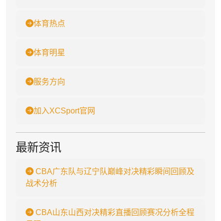
体育热点
体育明星
服务方向
加入XCSport官网
最新资讯
CBA广东队与辽宁队巅峰对决精彩瞬间回顾及
战术分析
CBA山东山西对决精彩直播回顾赛况分析全程