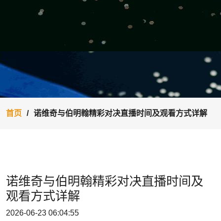
首页
诺维奇与伯明翰精彩对决直播时间及观看方式详解
诺维奇与伯明翰精彩对决直播时间及
观看方式详解
2026-06-23 06:04:55