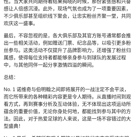
性。当大家共同期待着结果揭晓的时候，那份紧张感和兴奋
感让人倍感沉浸。此外，现场气氛也成为了一项重要因素，
不少俱乐部甚至组织线下聚会，让忠实粉丝齐聚一堂，共同
欢庆这一盛事。
最后，不容忽视的是，各大俱乐部及其官方账号通常都会推
出一些相关活动，例如赠送门票、纪念品等，以吸引更多粉
丝参与。这类活动不仅提升了品牌影响力，还增强了粉丝归
属感，使得每位支持者都能够亲身参与到球队的发展过程
中，与其他同伴一起分享激情四溢的瞬间。
总结：
No. 1 诺维奇与伯明翰之间即将展开的一战注定不会平淡，
而它所带来的各种精彩内容更是令人期待。从直播时间到观
看方式，再到赛事分析及互动体验，无不体现出这项运动所
蕴含的重要价值，无论你身处何地，都能找到参与其中的方
法。因此，对于热爱足球的人来说，这是一场不容错过的大
型盛典！