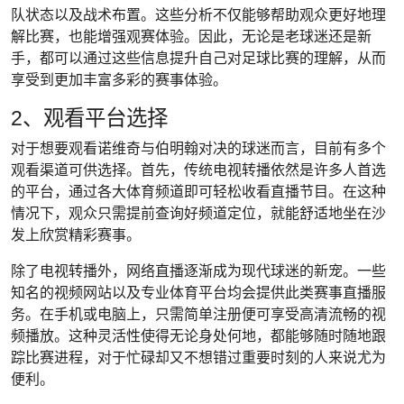
队状态以及战术布置。这些分析不仅能够帮助观众更好地理
解比赛，也能增强观赛体验。因此，无论是老球迷还是新
手，都可以通过这些信息提升自己对足球比赛的理解，从而
享受到更加丰富多彩的赛事体验。
2、观看平台选择
对于想要观看诺维奇与伯明翰对决的球迷而言，目前有多个
观看渠道可供选择。首先，传统电视转播依然是许多人首选
的平台，通过各大体育频道即可轻松收看直播节目。在这种
情况下，观众只需提前查询好频道定位，就能舒适地坐在沙
发上欣赏精彩赛事。
除了电视转播外，网络直播逐渐成为现代球迷的新宠。一些
知名的视频网站以及专业体育平台均会提供此类赛事直播服
务。在手机或电脑上，只需简单注册便可享受高清流畅的视
频播放。这种灵活性使得无论身处何地，都能够随时随地跟
踪比赛进程，对于忙碌却又不想错过重要时刻的人来说尤为
便利。