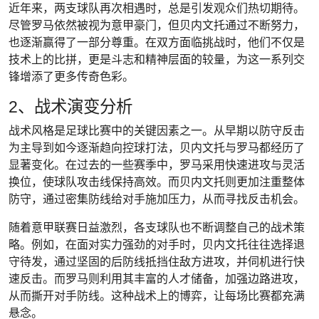
近年来，两支球队再次相遇时，总是引发观众们热切期待。
尽管罗马依然被视为意甲豪门，但贝内文托通过不断努力，
也逐渐赢得了一部分尊重。在双方面临挑战时，他们不仅是
技术上的比拼，更是斗志和精神层面的较量，为这一系列交
锋增添了更多传奇色彩。
2、战术演变分析
战术风格是足球比赛中的关键因素之一。从早期以防守反击
为主导到如今逐渐趋向控球打法，贝内文托与罗马都经历了
显著变化。在过去的一些赛季中，罗马采用快速进攻与灵活
换位，使球队攻击线保持高效。而贝内文托则更加注重整体
防守，通过密集防线给对手施加压力，从而寻找反击机会。
随着意甲联赛日益激烈，各支球队也不断调整自己的战术策
略。例如，在面对实力强劲的对手时，贝内文托往往选择退
守待发，通过坚固的后防线抵挡住敌方进攻，并伺机进行快
速反击。而罗马则利用其丰富的人才储备，加强边路进攻，
从而撕开对手防线。这种战术上的博弈，让每场比赛都充满
悬念。