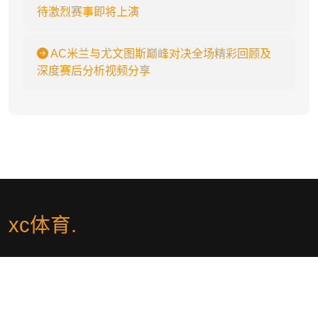
待激烈赛事即将上演
AC米兰与尤文图斯巅峰对决全场精彩回顾及
深度赛后分析视频分享
xc体育
.
xc体育【www.XCsport.com】提供官网、登录、入口、官方、网站、
平台、网址、网页版、手机版、最新地址、APP下载于一体的现代化
综合企业,将秉承以客户至上的宗旨,自成立以来,深受广大用户信赖。