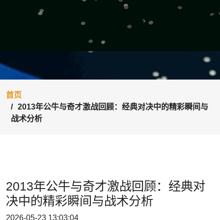
首页
2013年公牛与奇才激战回顾：经典对决中的精彩瞬间与
战术分析
2013年公牛与奇才激战回顾：经典对
决中的精彩瞬间与战术分析
2026-05-23 13:03:04