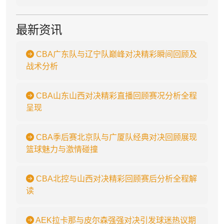
最新资讯
CBA广东队与辽宁队巅峰对决精彩瞬间回顾及
战术分析
CBA山东山西对决精彩直播回顾赛况分析全程
呈现
CBA季后赛北京队与广厦队经典对决回顾展现
篮球魅力与激情碰撞
CBA北控与山西对决精彩回顾赛后分析全程解
读
AEK拉卡那与皮尔森强强对决引发球迷热议期