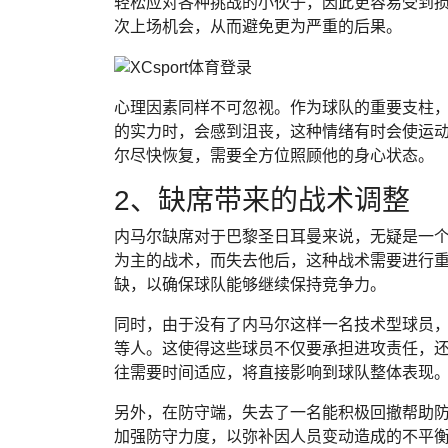
轻松应对各种挑战的小伙子，因此更容易受到
次上场机会，从而避免更为严重的后果。
心理因素同样不可忽视。作为球队的重要支柱
的实力时，会感到沮丧，这种情绪有时会使运
尔尽快恢复，需要全方位照顾他的身心状态。
2、缺席带来的战术调整
内马尔缺席对于巴黎圣日耳曼来说，无疑是一
为主的战术，而失去他后，这种战术需要进行
缺，以确保球队能够继续保持竞争力。
同时，由于没有了内马尔这样一名技术型球员
等人。这使得这些球员不仅要承担进攻责任，
往需要时间适应，将直接影响到球队整体表现
另外，在防守端，失去了一名能积极回撤帮助
加强防守力度，以弥补因人员变动造成的不平