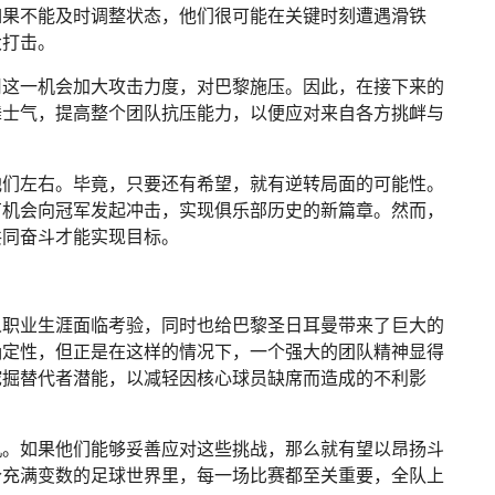
如果不能及时调整状态，他们很可能在关键时刻遭遇滑铁
大打击。
用这一机会加大攻击力度，对巴黎施压。因此，在接下来的
舞士气，提高整个团队抗压能力，以便应对来自各方挑衅与
他们左右。毕竟，只要还有希望，就有逆转局面的可能性。
有机会向冠军发起冲击，实现俱乐部历史的新篇章。然而，
共同奋斗才能实现目标。
人职业生涯面临考验，同时也给巴黎圣日耳曼带来了巨大的
确定性，但正是在这样的情况下，一个强大的团队精神显得
挖掘替代者潜能，以减轻因核心球员缺席而造成的不利影
机。如果他们能够妥善应对这些挑战，那么就有望以昂扬斗
个充满变数的足球世界里，每一场比赛都至关重要，全队上