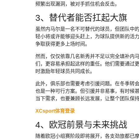
频繁出现漏洞，被对手抓住机会反击。
3、替代者能否扛起大旗
虽然内马尔是一名不可替代的球员，但团队中
轻小将或许能够迎头赶上，为球队提供新的活
争取获得更多上场时间。
然而，仅仅依靠几名新秀并不足以完全填补内
们，更容易承担起这样的重任。他们需要通过
时激励年轻球员共同成长。
此外，俱乐部也需要考虑引援问题。在冬季转
也是一种可行方案。但引援并非易事，有时候
当下需求，也要兼顾长远发展，让整个团队保
XCsport体育登录
4、欧冠前景与未来挑战
随着欧冠小组赛阶段即将展开，各支劲旅都已