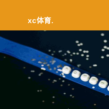
xc体育
.