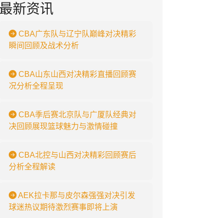
最新资讯
CBA广东队与辽宁队巅峰对决精彩
瞬间回顾及战术分析
CBA山东山西对决精彩直播回顾赛
况分析全程呈现
CBA季后赛北京队与广厦队经典对
决回顾展现篮球魅力与激情碰撞
CBA北控与山西对决精彩回顾赛后
分析全程解读
AEK拉卡那与皮尔森强强对决引发
球迷热议期待激烈赛事即将上演