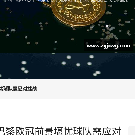
忧球队需应对挑战
巴黎欧冠前景堪忧球队需应对