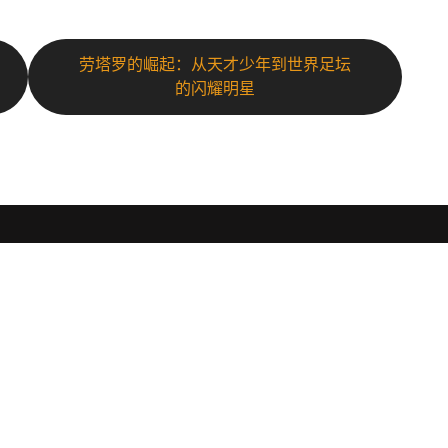
！
劳塔罗的崛起：从天才少年到世界足坛
的闪耀明星
导航
订
认识xc体育
体育热点
订
、官
体育明星
服务方向
、
加入XCSport官网
的宗