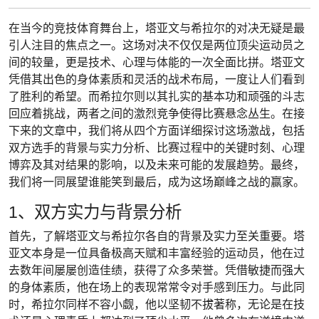
在当今的竞技体育舞台上，塔亚文与希拉尔的对决无疑是最
引人注目的焦点之一。这场对决不仅仅是两位顶尖运动员之
间的较量，更是技术、心理与体能的一次全面比拼。塔亚文
凭借其出色的身体素质和灵活的战术布局，一度让人们看到
了胜利的希望。而希拉尔则以其扎实的基本功和顽强的斗志
回应着挑战，两者之间的激烈竞争使得比赛悬念丛生。在接
下来的文章中，我们将从四个方面详细探讨这场激战，包括
双方选手的背景与实力分析、比赛过程中的关键时刻、心理
博弈及其对结果的影响，以及未来可能的发展趋势。最终，
我们将一同展望谁能笑到最后，成为这场巅峰之战的赢家。
1、双方实力与背景分析
首先，了解塔亚文与希拉尔各自的背景及实力至关重要。塔
亚文本身是一位具备极高天赋和丰富经验的运动员，他在过
去数年间屡屡创造佳绩，获得了众多荣誉。凭借敏捷而强大
的身体素质，他在场上的表现常常令对手感到压力。与此同
时，希拉尔同样不容小觑，他以坚韧不拔著称，无论是在技