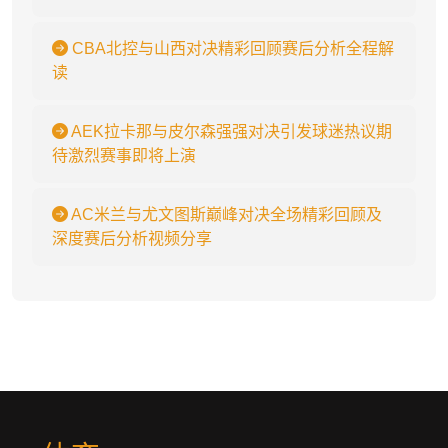
CBA北控与山西对决精彩回顾赛后分析全程解
读
AEK拉卡那与皮尔森强强对决引发球迷热议期
待激烈赛事即将上演
AC米兰与尤文图斯巅峰对决全场精彩回顾及
深度赛后分析视频分享