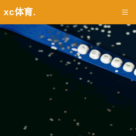
xc体育
.