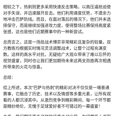
相较之下，热刺则更多采用快速反击策略，以高压逼抢迫使
对手失误，并迅速展开反击。他们利用速度优势，不遗余力
地冲击巴萨防线。而且，在面对落后的情况下，他们并未选
择保守，而是继续加强进攻力度，使得整场比赛保持高度紧
张感，这也是他们近期赛事中的一种新尝试。
总而言之，这是一场技战术博弈非常精彩且复杂的较量。双
方教练均根据实时情况灵活调整战术，让整个过程充满变
数。这样的高水平对抗，无疑给广大观众带来了难以忘怀的
视觉盛宴，同时也让我们更加期待未来这两支劲旅再次相遇
所带来的火花与惊喜。
总结：
综上所述，本次“巴萨与热刺”的精彩对决不仅仅是一場普通
赛事，它融合了历史、技术以及情感等多重元素，让所有观
看的人都沉浸其中。从激烈竞争到精彩瞬间，每一个环节都
是精妙绝伦，无愧于足球爱好者不可错过的一幕盛宴！