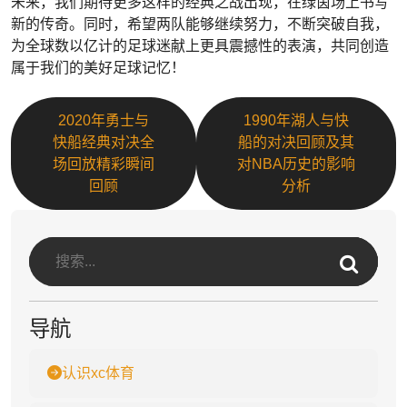
未来，我们期待更多这样的经典之战出现，在绿茵场上书写
新的传奇。同时，希望两队能够继续努力，不断突破自我，
为全球数以亿计的足球迷献上更具震撼性的表演，共同创造
属于我们的美好足球记忆！
2020年勇士与
1990年湖人与快
快船经典对决全
船的对决回顾及其
场回放精彩瞬间
对NBA历史的影响
回顾
分析
导航
认识xc体育