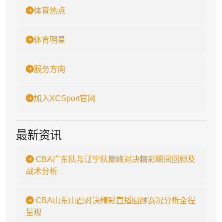
体育热点
体育明星
服务方向
加入XCSport官网
最新资讯
CBA广东队与辽宁队巅峰对决精彩瞬间回顾及
战术分析
CBA山东山西对决精彩直播回顾赛况分析全程
呈现