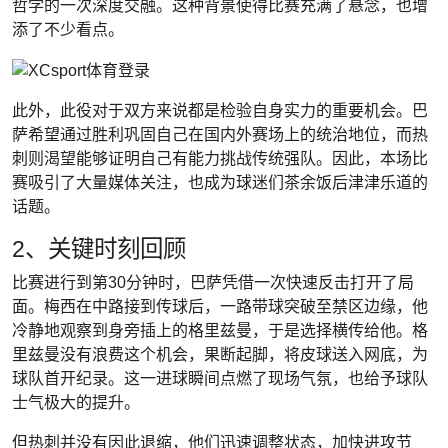
哲学的一次深度交融。这种背景使得比赛充满了悬念，也增
添了不少看点。
此外，此役对于双方来说都是检验自身实力的重要机会。巴
萨希望通过胜利巩固自己在国内外赛场上的统治地位，而热
刺则渴望能够证明自己有能力挑战传统强队。因此，本场比
赛吸引了大量媒体关注，也成为球迷们茶余饭后津津乐道的
话题。
2、关键时刻回顾
比赛进行到第30分钟时，巴萨凭借一次快速反击打开了局
面。梅西在中路接到传球后，一路带球突破至禁区边缘，他
冷静地观察到身旁插上的格里兹曼，于是选择横传给他。格
里兹曼没有浪费这个机会，果断起脚，将皮球送入网底，为
球队首开纪录。这一进球瞬间点燃了现场气氛，也给予球队
士气极大的提升。
但热刺并没有因此退缩，他们迅速调整状态，加快进攻节