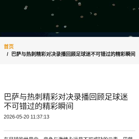
首页
巴萨与热刺精彩对决录播回顾足球迷不可错过的精彩瞬间
巴萨与热刺精彩对决录播回顾足球迷
不可错过的精彩瞬间
2026-05-20 11:37:13