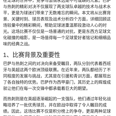
在足球的世界中，竞争与激情永远是不可或缺的元素。巴萨
与热刺的精彩对决不仅展现了两支球队卓越的技术与战术水
平，更是为球迷们带来了无数难忘的瞬间。本文将从比赛背
景、关键时刻、球员表现及战术分析四个方面，详细回顾这
场较量中的精彩瞬间，帮助足球迷重温那段激动人心的时
光。这场比赛不仅仅是一场普通的对抗，更是东西方足球文
化碰撞的缩影，是一场值得每一个足球爱好者铭记和细细品
味的经典之战。
1、比赛背景及重要性
巴萨与热刺之间的对决向来备受瞩目，两队分别代表着西班
牙与英超这两个欧洲顶级联赛。在近年来，两队都经历了不
同程度的发展与挑战，尤其是在引援和青训方面，都展现出
了各自独特的优势。巴萨作为西甲豪门，其历史上的辉煌成
就让他们在每一次交锋中都承载着巨大的期望。
而热刺则是在英超逐渐崛起的一支强队，他们通过年轻化战
略培养了一批优秀球员，并在欧战中取得了令人瞩目的成
绩。因此，这场比赛不仅是积分榜上的争夺，更是两种足球