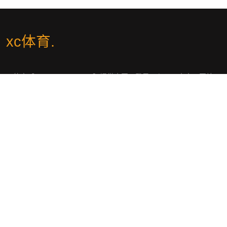
xc体育
.
xc体育【www.XCsport.com】提供官网、登录、入口、官方、网站、
平台、网址、网页版、手机版、最新地址、APP下载于一体的现代化
综合企业,将秉承以客户至上的宗旨,自成立以来,深受广大用户信赖。
社交平台
导航